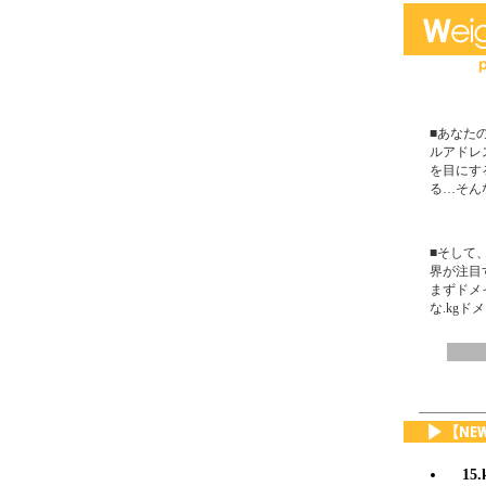
■あなた
ルアドレ
を目にす
る…そん
■そして
界が注目
まずドメ
な.kg
15.