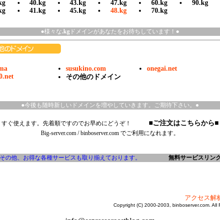
kg
40.kg
43.kg
47.kg
60.kg
90.kg
kg
41.kg
45.kg
48.kg
70.kg
●様々な
.kg
ドメインがあなたをお待ちしています！●
.ma
susukino.com
onegai.net
0.net
その他のドメイン
●今後も随時新しいドメインを増やしていきます。ご期待下さい。●
■ご注文はこちらから■
すぐ使えます。先着順ですのでお早めにどうぞ！
Big-server.com
/
binboserver.com
でご利用になれます。
その他、お得な各種サービスも取り揃えております。
無料サービスリン
アクセス解
Copyright (C) 2000-2003, binboserver.com. All