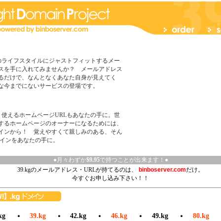
のライフスタイルにジャストフィットするメー
スを手に入れてみませんか？ メールアドレス
るだけで、なんとなくあなた自身が見えてく
な今までにないサービスの登場です。
、使えるホームページURLもあなたの手に。世
するホームページのオーナーになるためには、
インから！ 覚えやすくて親しみのある、そん
ドメインをあなたの手に。
●月々わずか
$9.95
で持つことが出来ます！●
39.kgのメールアドレス・URLが持てるのは、
binboserver.com
だけ。
今すぐお申し込み下さい！！
kg
39.kg
42.kg
46.kg
49.kg
80.kg